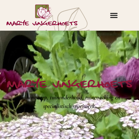
Tuinontwerp, tuinonderhoud, tuincoaching en
specialistisch snoeiwerk.